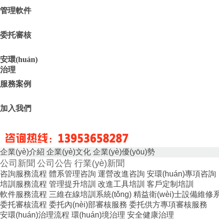
管理軟件
委托審核
安環(huán)
治理
服務案例
加入我們
企業(yè)介紹
企業(yè)文化
企業(yè)優(yōu)勢
公司新聞
公司公告
行業(yè)新聞
咨詢服務流程
體系管理咨詢
運營改進咨詢
安環(huán)專項咨詢
培訓服務流程
管理提升培訓
改進工具培訓
客戶定制培訓
軟件服務流程
三維在線培訓系統(tǒng)
精益衛(wèi)士設備維修系統
委托審核流程
委托內(nèi)部審核服務
委托供方專項審核服務
安環(huán)治理流程
環(huán)境治理
安全健康治理